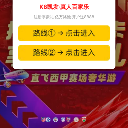
K8凯发·真人百家乐
注册享豪礼·亿万奖池·开户送8888